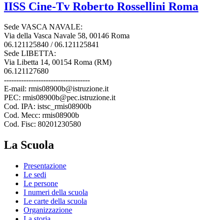
IISS
Cine-Tv Roberto Rossellini
Roma
Sede VASCA NAVALE:
Via della Vasca Navale 58, 00146 Roma
06.121125840 / 06.121125841
Sede LIBETTA:
Via Libetta 14, 00154 Roma (RM)
06.121127680
-----------------------------------
E-mail: rmis08900b@istruzione.it
PEC: rmis08900b@pec.istruzione.it
Cod. IPA: istsc_rmis08900b
Cod. Mecc: rmis08900b
Cod. Fisc: 80201230580
La Scuola
Presentazione
Le sedi
Le persone
I numeri della scuola
Le carte della scuola
Organizzazione
La storia