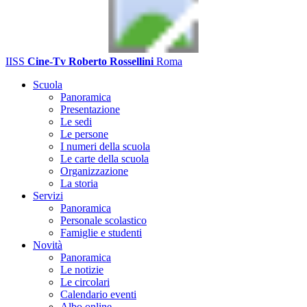
IISS
Cine-Tv Roberto Rossellini
Roma
Scuola
Panoramica
Presentazione
Le sedi
Le persone
I numeri della scuola
Le carte della scuola
Organizzazione
La storia
Servizi
Panoramica
Personale scolastico
Famiglie e studenti
Novità
Panoramica
Le notizie
Le circolari
Calendario eventi
Albo online