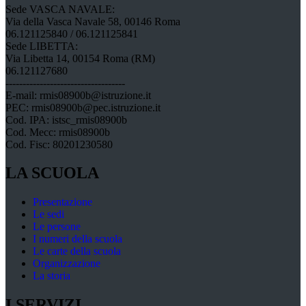
Sede VASCA NAVALE:
Via della Vasca Navale 58, 00146 Roma
06.121125840 / 06.121125841
Sede LIBETTA:
Via Libetta 14, 00154 Roma (RM)
06.121127680
-----------------------------------
E-mail: rmis08900b@istruzione.it
PEC: rmis08900b@pec.istruzione.it
Cod. IPA: istsc_rmis08900b
Cod. Mecc: rmis08900b
Cod. Fisc: 80201230580
LA SCUOLA
Presentazione
Le sedi
Le persone
I numeri della scuola
Le carte della scuola
Organizzazione
La storia
I SERVIZI