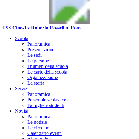
IISS
Cine-Tv Roberto Rossellini
Roma
Scuola
Panoramica
Presentazione
Le sedi
Le persone
I numeri della scuola
Le carte della scuola
Organizzazione
La storia
Servizi
Panoramica
Personale scolastico
Famiglie e studenti
Novità
Panoramica
Le notizie
Le circolari
Calendario eventi
Albo online