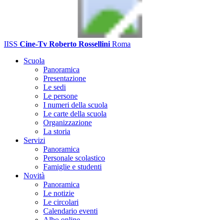
IISS
Cine-Tv Roberto Rossellini
Roma
Scuola
Panoramica
Presentazione
Le sedi
Le persone
I numeri della scuola
Le carte della scuola
Organizzazione
La storia
Servizi
Panoramica
Personale scolastico
Famiglie e studenti
Novità
Panoramica
Le notizie
Le circolari
Calendario eventi
Albo online