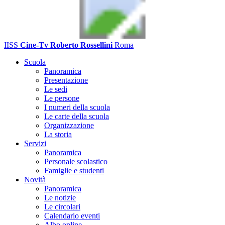
IISS
Cine-Tv Roberto Rossellini
Roma
Scuola
Panoramica
Presentazione
Le sedi
Le persone
I numeri della scuola
Le carte della scuola
Organizzazione
La storia
Servizi
Panoramica
Personale scolastico
Famiglie e studenti
Novità
Panoramica
Le notizie
Le circolari
Calendario eventi
Albo online