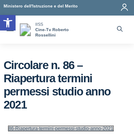
Vai ai contenuti
Vai al menu di navigazione
Vai al footer
Ministero dell'Istruzione e del Merito
Open toolbar
IISS
Cine-Tv Roberto
Rossellini
Circolare n. 86 –
Riapertura termini
permessi studio anno
2021
86-Riapertura-termini-permessi-studio-anno-2021