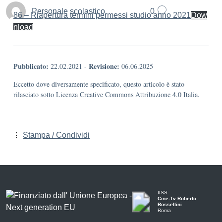
Personale scolastico
0
86 – Riapertura termini permessi studio anno 2021
Dow
nload
Pubblicato:
Revisione:
22.02.2021
-
06.06.2025
Eccetto dove diversamente specificato, questo articolo è stato
rilasciato sotto Licenza Creative Commons Attribuzione 4.0 Italia.
Stampa / Condividi
IISS
Cine-Tv Roberto
Rossellini
Roma