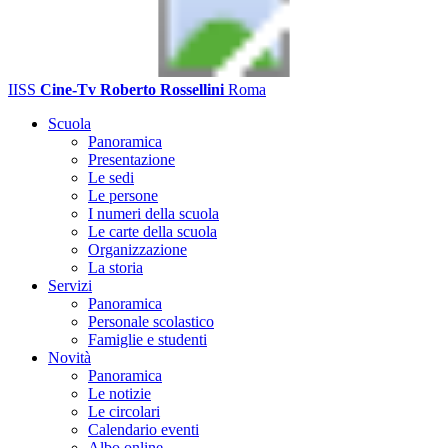
IISS
Cine-Tv Roberto Rossellini
Roma
Scuola
Panoramica
Presentazione
Le sedi
Le persone
I numeri della scuola
Le carte della scuola
Organizzazione
La storia
Servizi
Panoramica
Personale scolastico
Famiglie e studenti
Novità
Panoramica
Le notizie
Le circolari
Calendario eventi
Albo online