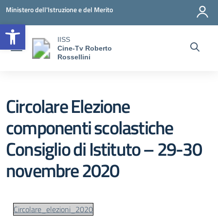
Vai ai contenuti
Vai al menu di navigazione
Vai al footer
Ministero dell'Istruzione e del Merito
Open toolbar
IISS
Cine-Tv Roberto
Rossellini
Circolare Elezione
componenti scolastiche
Consiglio di Istituto – 29-30
novembre 2020
Circolare_elezioni_2020