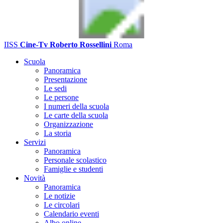
IISS
Cine-Tv Roberto Rossellini
Roma
Scuola
Panoramica
Presentazione
Le sedi
Le persone
I numeri della scuola
Le carte della scuola
Organizzazione
La storia
Servizi
Panoramica
Personale scolastico
Famiglie e studenti
Novità
Panoramica
Le notizie
Le circolari
Calendario eventi
Albo online