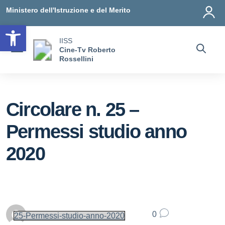
Vai ai contenuti
Vai al menu di navigazione
Vai al footer
Ministero dell'Istruzione e del Merito
Open toolbar
IISS
Cine-Tv Roberto
Rossellini
Circolare n. 25 –
Permessi studio anno
2020
Personale scolastico
0
25-Permessi-studio-anno-2020