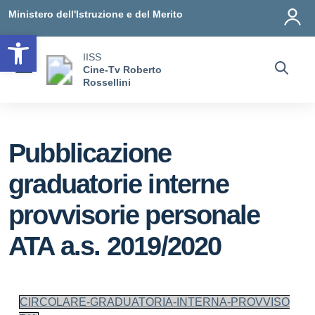
Vai ai contenuti
Vai al menu di navigazione
Vai al footer
Ministero dell'Istruzione e del Merito
Open toolbar
IISS
Cine-Tv Roberto
Rossellini
Pubblicazione
graduatorie interne
provvisorie personale
ATA a.s. 2019/2020
CIRCOLARE-GRADUATORIA-INTERNA-PROVVISO