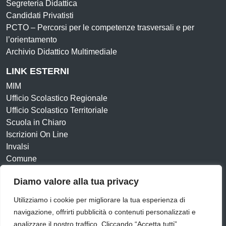
Segreteria Didattica
Candidati Privatisti
PCTO – Percorsi per le competenze trasversali e per
l’orientamento
Archivio Didattico Multimediale
LINK ESTERNI
MIM
Ufficio Scolastico Regionale
Ufficio Scolastico Territoriale
Scuola in Chiaro
Iscrizioni On Line
Invalsi
Comune
Diamo valore alla tua privacy
Amministrazione Trasparente
Albo online
Dichiarazione di accessibilità
Obiettivi di accessibilità
Utilizziamo i cookie per migliorare la tua esperienza di
Cookie Policy
Privacy Policy
navigazione, offrirti pubblicità o contenuti personalizzati e
analizzare il nostro traffico. Cliccando “Accetta tutti”,