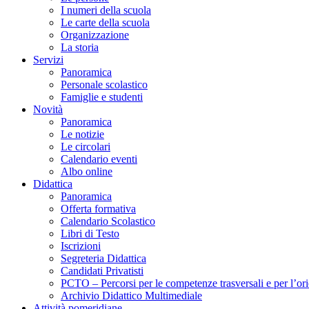
I numeri della scuola
Le carte della scuola
Organizzazione
La storia
Servizi
Panoramica
Personale scolastico
Famiglie e studenti
Novità
Panoramica
Le notizie
Le circolari
Calendario eventi
Albo online
Didattica
Panoramica
Offerta formativa
Calendario Scolastico
Libri di Testo
Iscrizioni
Segreteria Didattica
Candidati Privatisti
PCTO – Percorsi per le competenze trasversali e per l’or
Archivio Didattico Multimediale
Attività pomeridiane