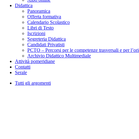
Didattica
Panoramica
Offerta formativa
Calendario Scolastico
Libri di Testo
Iscrizioni
Segreteria Didattica
Candidati Privatisti
PCTO – Percorsi per le competenze trasversali e per l’or
Archivio Didattico Multimediale
Attività pomeridiane
Contatti
Serale
Tutti gli argomenti