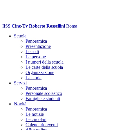
IISS
Cine-Tv Roberto Rossellini
Roma
Scuola
Panoramica
Presentazione
Le sedi
Le persone
I numeri della scuola
Le carte della scuola
Organizzazione
La storia
Servizi
Panoramica
Personale scolastico
Famiglie e studenti
Novità
Panoramica
Le notizie
Le circolari
Calendario eventi
Albo online