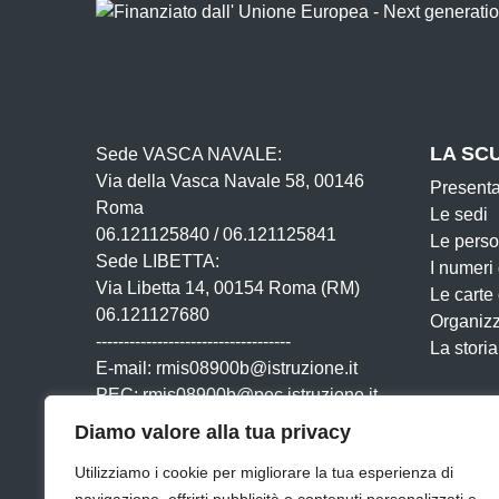
LA SC
Sede VASCA NAVALE:
Via della Vasca Navale 58, 00146
Present
Roma
Le sedi
06.121125840 / 06.121125841
Le pers
Sede LIBETTA:
I numeri
Via Libetta 14, 00154 Roma (RM)
Le carte
06.121127680
Organiz
-----------------------------------
La storia
E-mail: rmis08900b@istruzione.it
PEC: rmis08900b@pec.istruzione.it
Cod. IPA: istsc_rmis08900b
Diamo valore alla tua privacy
Cod. Mecc: rmis08900b
Utilizziamo i cookie per migliorare la tua esperienza di
Cod. Fisc: 80201230580