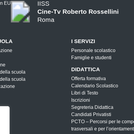
IISS
Cine-Tv Roberto Rossellini
Roma
UOLA
I SERVIZI
azione
Personale scolastico
Famiglie e studenti
one
DIDATTICA
 della scuola
Offerta formativa
 della scuola
Calendario Scolastico
zazione
Libri di Testo
Iscrizioni
Segreteria Didattica
Candidati Privatisti
PCTO – Percorsi per le comp
trasversali e per l’orientamen