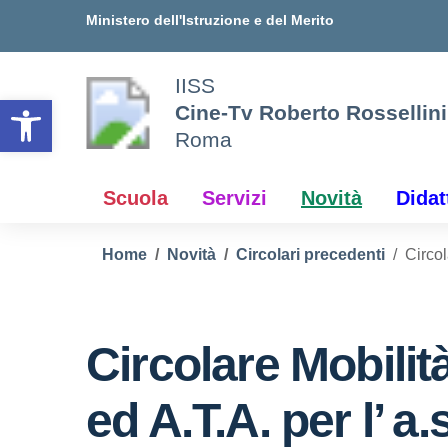
Vai ai contenuti
Vai al menu di navigazione
Vai al footer
Ministero dell'Istruzione e del Merito
IISS
Open toolbar
Cine-Tv Roberto Rossellini
Roma
Scuola
Servizi
Novità
Didat
Home
Novità
Circolari precedenti
Circol
Circolare Mobilit
ed A.T.A. per l’ a