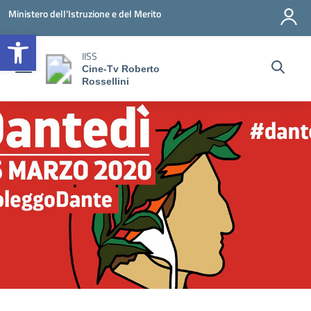
Vai ai contenuti
Vai al menu di navigazione
Vai al footer
Ministero dell'Istruzione e del Merito
Open toolbar
IISS
Cine-Tv Roberto
Rossellini