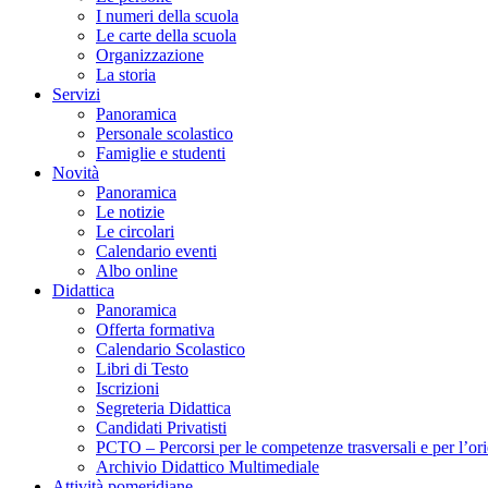
I numeri della scuola
Le carte della scuola
Organizzazione
La storia
Servizi
Panoramica
Personale scolastico
Famiglie e studenti
Novità
Panoramica
Le notizie
Le circolari
Calendario eventi
Albo online
Didattica
Panoramica
Offerta formativa
Calendario Scolastico
Libri di Testo
Iscrizioni
Segreteria Didattica
Candidati Privatisti
PCTO – Percorsi per le competenze trasversali e per l’or
Archivio Didattico Multimediale
Attività pomeridiane