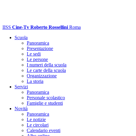
IISS
Cine-Tv Roberto Rossellini
Roma
Scuola
Panoramica
Presentazione
Le sedi
Le persone
I numeri della scuola
Le carte della scuola
Organizzazione
La storia
Servizi
Panoramica
Personale scolastico
Famiglie e studenti
Novità
Panoramica
Le notizie
Le circolari
Calendario eventi
Albo online