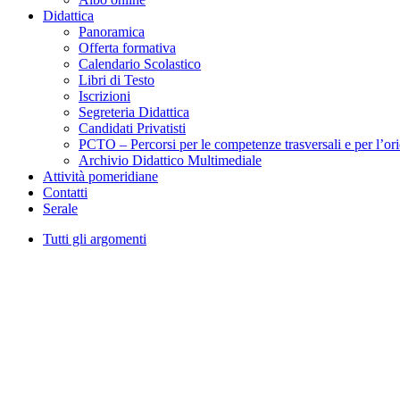
Didattica
Panoramica
Offerta formativa
Calendario Scolastico
Libri di Testo
Iscrizioni
Segreteria Didattica
Candidati Privatisti
PCTO – Percorsi per le competenze trasversali e per l’or
Archivio Didattico Multimediale
Attività pomeridiane
Contatti
Serale
Tutti gli argomenti