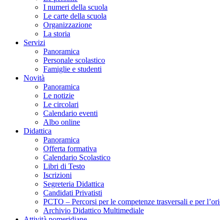
I numeri della scuola
Le carte della scuola
Organizzazione
La storia
Servizi
Panoramica
Personale scolastico
Famiglie e studenti
Novità
Panoramica
Le notizie
Le circolari
Calendario eventi
Albo online
Didattica
Panoramica
Offerta formativa
Calendario Scolastico
Libri di Testo
Iscrizioni
Segreteria Didattica
Candidati Privatisti
PCTO – Percorsi per le competenze trasversali e per l’or
Archivio Didattico Multimediale
Attività pomeridiane