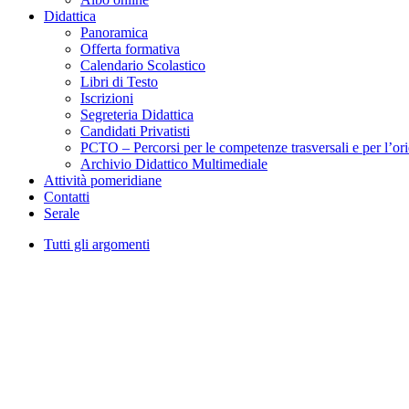
Didattica
Panoramica
Offerta formativa
Calendario Scolastico
Libri di Testo
Iscrizioni
Segreteria Didattica
Candidati Privatisti
PCTO – Percorsi per le competenze trasversali e per l’or
Archivio Didattico Multimediale
Attività pomeridiane
Contatti
Serale
Tutti gli argomenti