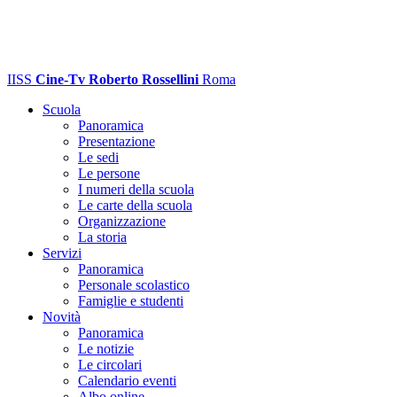
IISS
Cine-Tv Roberto Rossellini
Roma
Scuola
Panoramica
Presentazione
Le sedi
Le persone
I numeri della scuola
Le carte della scuola
Organizzazione
La storia
Servizi
Panoramica
Personale scolastico
Famiglie e studenti
Novità
Panoramica
Le notizie
Le circolari
Calendario eventi
Albo online