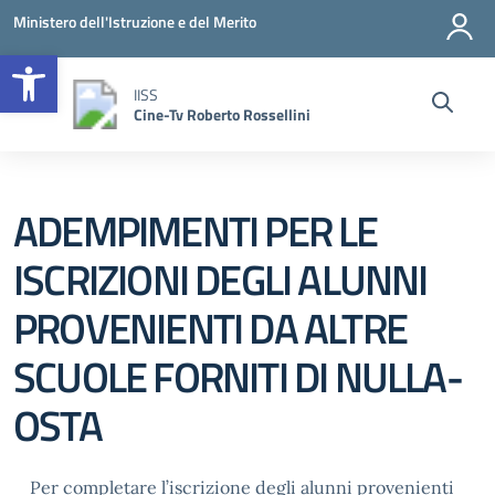
Vai ai contenuti
Vai al menu di navigazione
Vai al footer
Ministero dell'Istruzione e del Merito
Open toolbar
IISS
Cine-Tv Roberto Rossellini
ADEMPIMENTI PER LE
ISCRIZIONI DEGLI ALUNNI
PROVENIENTI DA ALTRE
SCUOLE FORNITI DI NULLA-
OSTA
Per completare l’iscrizione degli alunni provenienti