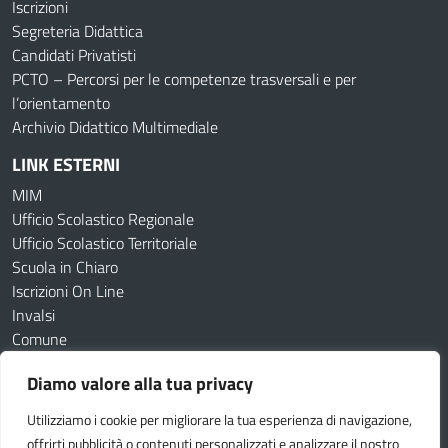
Iscrizioni
Segreteria Didattica
Candidati Privatisti
PCTO – Percorsi per le competenze trasversali e per
l’orientamento
Archivio Didattico Multimediale
LINK ESTERNI
MIM
Ufficio Scolastico Regionale
Ufficio Scolastico Territoriale
Scuola in Chiaro
Iscrizioni On Line
Invalsi
Comune
Diamo valore alla tua privacy
Amministrazione Trasparente
Albo online
Dichiarazione di accessibilità
Obiettivi di accessibilità
Utilizziamo i cookie per migliorare la tua esperienza di navigazione,
Cookie Policy
Privacy Policy
offrirti pubblicità o contenuti personalizzati e analizzare il nostro