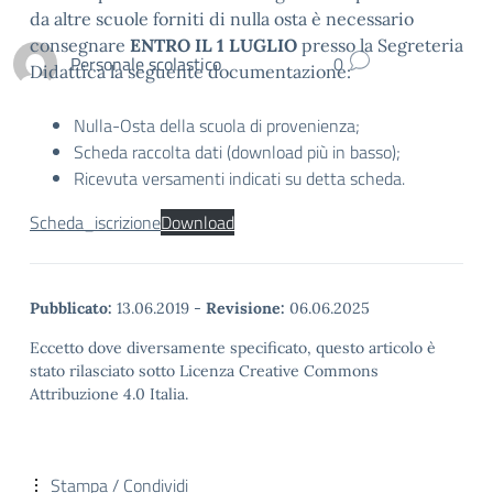
da altre scuole forniti di nulla osta è necessario
consegnare
ENTRO IL 1 LUGLIO
presso la Segreteria
Personale scolastico
0
Didattica la seguente documentazione:
Nulla-Osta della scuola di provenienza;
Scheda raccolta dati (download più in basso);
Ricevuta versamenti indicati su detta scheda.
Scheda_iscrizione
Download
Pubblicato:
13.06.2019
-
Revisione:
06.06.2025
Eccetto dove diversamente specificato, questo articolo è
stato rilasciato sotto Licenza Creative Commons
Attribuzione 4.0 Italia.
Stampa / Condividi