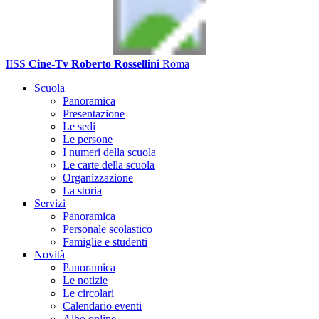
IISS
Cine-Tv Roberto Rossellini
Roma
Scuola
Panoramica
Presentazione
Le sedi
Le persone
I numeri della scuola
Le carte della scuola
Organizzazione
La storia
Servizi
Panoramica
Personale scolastico
Famiglie e studenti
Novità
Panoramica
Le notizie
Le circolari
Calendario eventi
Albo online